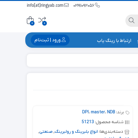
info[at]ringyab.com
02191092056
0
0
ورود | ثبت‌نام
ارتباط با رینگ یاب
برند:
NDB
،
master
،
DPI
شناسه محصول:
51213
دسته‌بندی‌ها:
انواع بلبرینگ و رولبرینگ
,
صنعتی
,