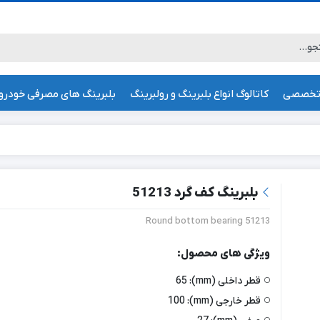
تخصصی
کاتالوگ انواع بلبرینگ و رولبرینگ
بلبرینگ های مصرفی خودرو
بلبرینگ کف گرد 51213
Round bottom bearing 51213
ویژگی های محصول:
قطر داخلی (mm):
65
قطر خارجی (mm):
100