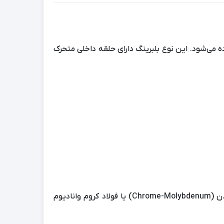
ی‌شود. این نوع بلبرینگ دارای حلقه داخلی متحرک
این بلبرینگ‌ ها معمولاً از جنس فولاد آلیاژی با کیفیت بالا ساخته می‌شوند. متریال اصلی آنها معمولاً از فولاد کروم مولیبدن (Chrome-Molybdenum) یا فولاد کروم وانادیوم