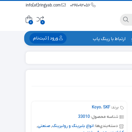
info[at]ringyab.com
02191092056
0
0
ورود | ثبت‌نام
ارتباط با رینگ یاب
برند:
SKF
،
Koyo
شناسه محصول:
33010
دسته‌بندی‌ها:
انواع بلبرینگ و رولبرینگ
,
صنعتی
,