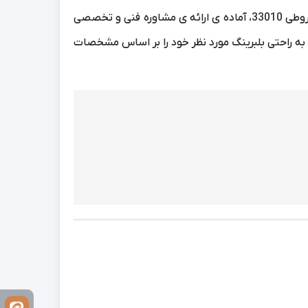
در ایران، با ارائه طیف گسترده ای از برندها و مدل های بلبرینگ، از جمله رولبرینگ مخروطی 33010، آماده ی ارائه ی مشاوره فنی و تخصصی
به راحتی بلبرینگ مورد نظر خود را بر اساس مشخصات