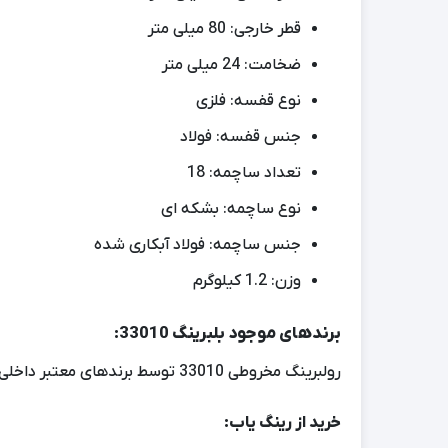
قطر خارجی: 80 میلی متر
ضخامت: 24 میلی متر
نوع قفسه: فلزی
جنس قفسه: فولاد
تعداد ساچمه: 18
نوع ساچمه: بشکه ای
جنس ساچمه: فولاد آبکاری شده
وزن: 1.2 کیلوگرم
برندهای موجود بلبرینگ 33010:
رولبرینگ مخروطی 33010 توسط برندهای معتبر داخلی و خارجی مختلفی تولید می شود که از جمله آنها می توان به NACHI، SKF، NTN، KOYO و FAG اشاره کرد.
خرید از رینگ یاب: