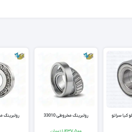
 کیا سراتو
رولبرینگ مخروطی 33010
رولبرینگ مخرو
1,437,500
تومان