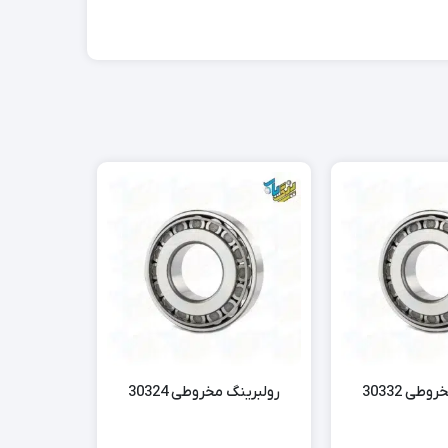
طی 30332
رولبرینگ مخروطی 30324
بلبرینگ