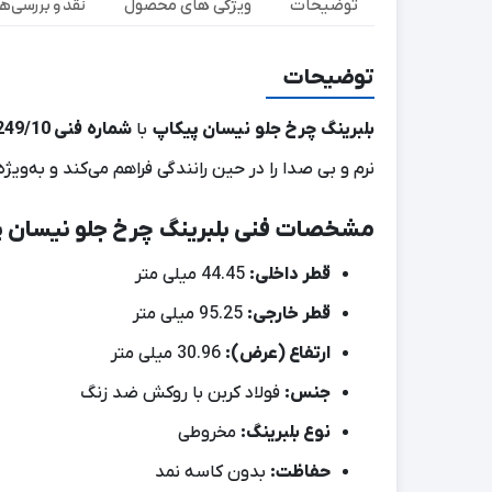
نقد و بررسی‌ها (
توضیحات
ویژگی های محصول
توضیحات
بلبرینگ چرخ جلو نیسان پیکاپ
با
شماره فنی 903249/10
نرم و بی‌ صدا را در حین رانندگی فراهم می‌کند و به‌ویژ
مشخصات فنی
بلبرینگ چرخ جلو نیسان 
قطر داخلی:
44.45 میلی‌ متر
قطر خارجی:
95.25 میلی‌ متر
ارتفاع (عرض):
30.96 میلی‌ متر
جنس:
فولاد کربن با روکش ضد زنگ
نوع بلبرینگ:
مخروطی
حفاظت:
بدون کاسه نمد