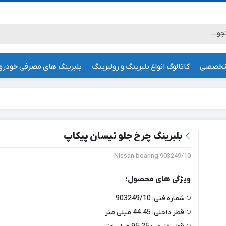
تخصصی
کاتالوگ انواع بلبرینگ و رولبرینگ
بلبرینگ های مصرفی خودرو
بلبرینگ چرخ جلو نیسان پیکاپ
903249/10 Nissan bearing
ویژگی های محصول:
شماره فنی:
903249/10
قطر داخلی:
44.45 میلی‌ متر