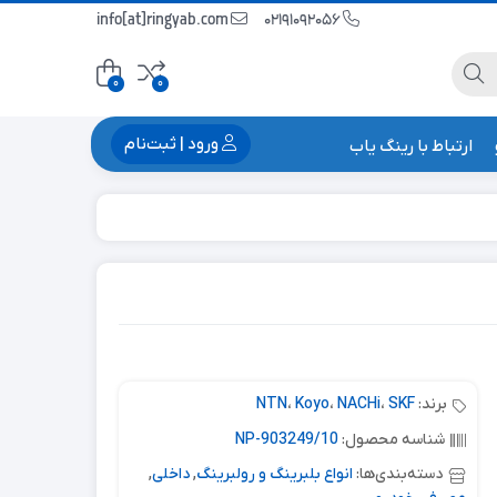
info[at]ringyab.com
02191092056
0
0
ورود | ثبت‌نام
ارتباط با رینگ یاب
برند:
SKF
،
NACHi
،
Koyo
،
NTN
شناسه محصول:
903249/10-NP
دسته‌بندی‌ها:
انواع بلبرینگ و رولبرینگ
,
داخلی
,